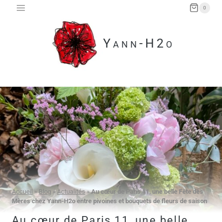
Aller
0
au
contenu
Yann-H2o
Accueil
»
Blog
»
Actualités
»
Au cœur de Paris 11, une belle Fête des
Mères chez Yann-H2o entre pivoines et bouquets de fleurs de saison
Au cœur de Paris 11, une belle