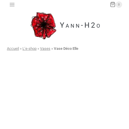
Aller
0
au
contenu
Yann-H2o
Accueil
»
L’e-shop
»
Vases
»
Vase Déco Elle