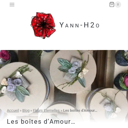
Aller
0
au
contenu
Yann-H2o
Accueil
»
Blog
»
Fleurs Eternelles
»
Les boîtes d’Amour…
Les boîtes d’Amour…