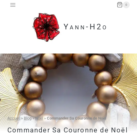
Aller
0
au
contenu
Yann-H2o
Accueil
»
Blog
»
Noël
»
Commander Sa Couronne de Noël
Commander Sa Couronne de Noël