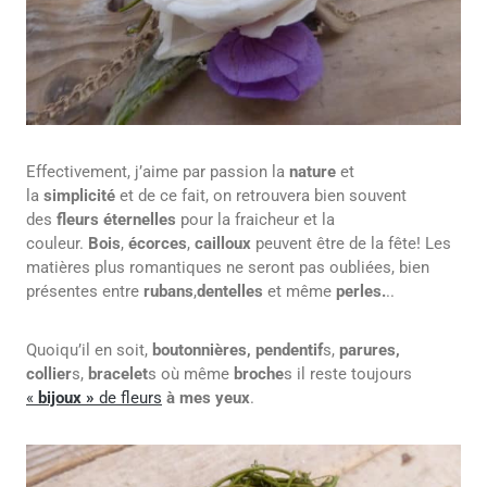
Effectivement, j’aime par passion la
nature
et
la
simplicité
et de ce fait, on retrouvera bien souvent
des
fleurs éternelles
pour la fraicheur et la
couleur.
Bois
,
écorces
,
cailloux
peuvent être de la fête! Les
matières plus romantiques ne seront pas oubliées, bien
présentes entre
rubans
,
dentelles
et même
perles.
..
Quoiqu’il en soit,
boutonnières, pendentif
s,
parures,
collier
s,
bracelet
s où même
broche
s il reste toujours
«
bijoux »
de fleurs
à mes yeux
.