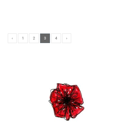
[...]
Lire la suite…
‹
1
2
3
4
›