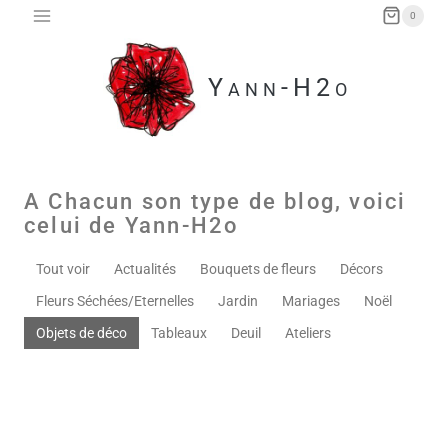
Aller
0
au
contenu
Yann-H2o
A Chacun son type de blog, voici
celui de Yann-H2o
Tout voir
Actualités
Bouquets de fleurs
Décors
Fleurs Séchées/Eternelles
Jardin
Mariages
Noël
Objets de déco
Tableaux
Deuil
Ateliers