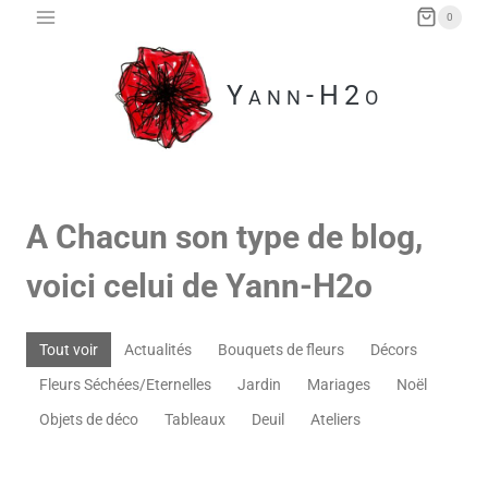
Aller
0
au
contenu
Yann-H2o
A Chacun son type de blog,
voici celui de Yann-H2o
Tout voir
Actualités
Bouquets de fleurs
Décors
Fleurs Séchées/Eternelles
Jardin
Mariages
Noël
Objets de déco
Tableaux
Deuil
Ateliers