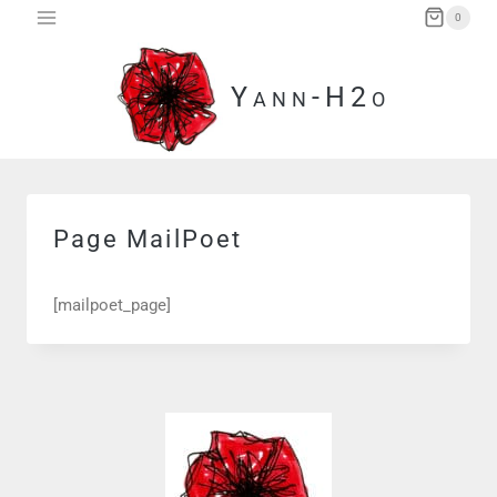
Aller
0
au
contenu
Yann-H2o
Page MailPoet
[mailpoet_page]